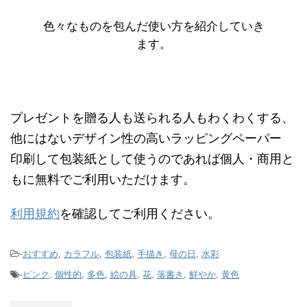
色々なものを包んだ使い方を紹介していき
ます。
プレゼントを贈る人も送られる人もわくわくする、
他にはないデザイン性の高いラッピングペーパー
印刷して包装紙として使うのであれば個人・商用と
もに無料でご利用いただけます。
利用規約
を確認してご利用ください。
-
おすすめ
,
カラフル
,
包装紙
,
手描き
,
母の日
,
水彩
-
ピンク
,
個性的
,
多色
,
絵の具
,
花
,
落書き
,
鮮やか
,
黄色